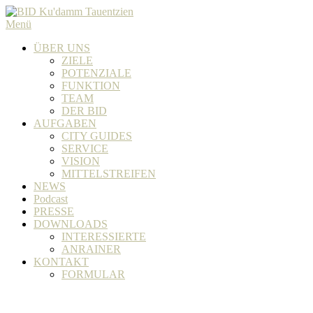
Zum
Inhalt
Menü
springen
ÜBER UNS
ZIELE
POTENZIALE
FUNKTION
TEAM
DER BID
AUFGABEN
CITY GUIDES
SERVICE
VISION
MITTELSTREIFEN
NEWS
Podcast
PRESSE
DOWNLOADS
INTERESSIERTE
ANRAINER
KONTAKT
FORMULAR