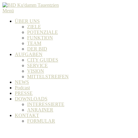
Zum
Inhalt
Menü
springen
ÜBER UNS
ZIELE
POTENZIALE
FUNKTION
TEAM
DER BID
AUFGABEN
CITY GUIDES
SERVICE
VISION
MITTELSTREIFEN
NEWS
Podcast
PRESSE
DOWNLOADS
INTERESSIERTE
ANRAINER
KONTAKT
FORMULAR