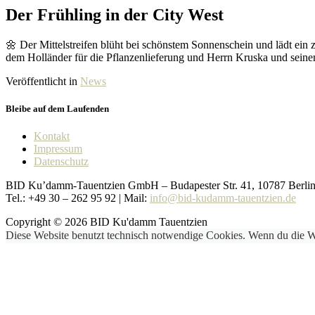
Der Frühling in der City West
🌼 Der Mittelstreifen blüht bei schönstem Sonnenschein und lädt ein
dem Holländer für die Pflanzenlieferung und Herrn Kruska und seinem
Veröffentlicht in
News
Bleibe auf dem Laufenden
Kontakt
Impressum
Datenschutz
BID Ku’damm-Tauentzien GmbH – Budapester Str. 41, 10787 Berli
Tel.: +49 30 – 262 95 92 | Mail:
info@bid-kudamm-tauentzien.de
Copyright © 2026 BID Ku'damm Tauentzien
Diese Website benutzt technisch notwendige Cookies. Wenn du die We